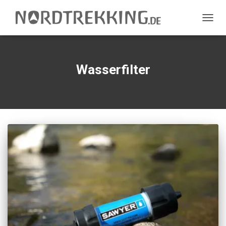
NAVIG
UMSC
Wasserfilter