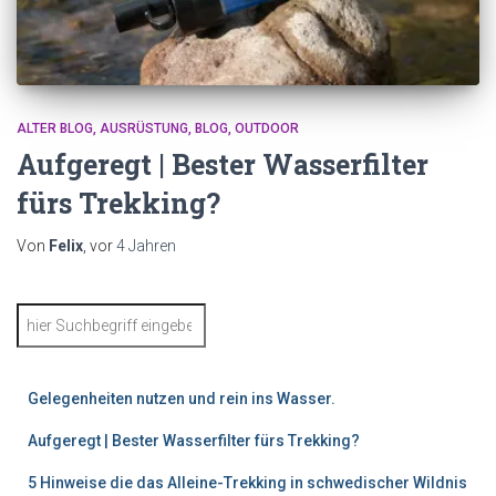
ALTER BLOG
AUSRÜSTUNG
BLOG
OUTDOOR
Aufgeregt | Bester Wasserfilter
fürs Trekking?
Von
Felix
, vor
4 Jahren
S
u
c
h
Gelegenheiten nutzen und rein ins Wasser.
e
n
Aufgeregt | Bester Wasserfilter fürs Trekking?
5 Hinweise die das Alleine-Trekking in schwedischer Wildnis