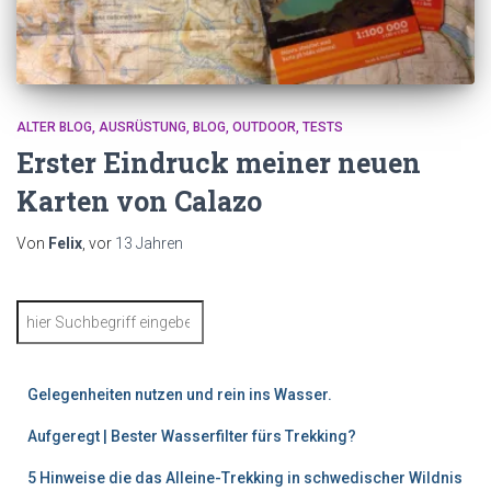
ALTER BLOG
AUSRÜSTUNG
BLOG
OUTDOOR
TESTS
Erster Eindruck meiner neuen
Karten von Calazo
Von
Felix
, vor
13 Jahren
S
u
c
h
Gelegenheiten nutzen und rein ins Wasser.
e
n
Aufgeregt | Bester Wasserfilter fürs Trekking?
5 Hinweise die das Alleine-Trekking in schwedischer Wildnis