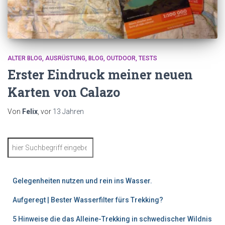
ALTER BLOG
AUSRÜSTUNG
BLOG
OUTDOOR
TESTS
Erster Eindruck meiner neuen
Karten von Calazo
Von
Felix
, vor
13 Jahren
S
u
c
h
Gelegenheiten nutzen und rein ins Wasser.
e
n
Aufgeregt | Bester Wasserfilter fürs Trekking?
5 Hinweise die das Alleine-Trekking in schwedischer Wildnis