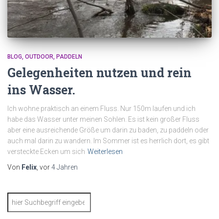
BLOG
OUTDOOR
PADDELN
Gelegenheiten nutzen und rein
ins Wasser.
Ich wohne praktisch an einem Fluss. Nur 150m laufen und ich
habe das Wasser unter meinen Sohlen. Es ist kein großer Fluss
aber eine ausreichende Größe um darin zu baden, zu paddeln oder
auch mal darin zu wandern. Im Sommer ist es herrlich dort, es gibt
versteckte Ecken um sich
Weiterlesen
Von
Felix
, vor
4 Jahren
S
u
c